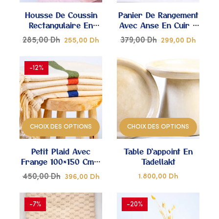
MES
MES
Housse De Coussin
Panier De Rangement
COUPS
COUPS
Rectangulaire En
Avec Anse En Cuir –
Soie De Cactus
Tissé À La Main
DE
DE
285,00
Dh
379,00
Dh
255,00
Dh
299,00
Dh
(Sabra) – Sans
CŒUR
CŒUR
Remplissage
-12%
AJOUTER
AJOUTER
À
À
CHOIX DES OPTIONS
CHOIX DES OPTIONS
MES
MES
Petit Plaid Avec
Table D’appoint En
COUPS
COUPS
Frange 100×150 Cm –
Tadellakt
Tissé À La Main
DE
DE
450,00
Dh
1.800,00
Dh
396,00
Dh
CŒUR
CŒUR
-7%
-20%