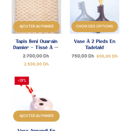
AJOUTER
AJOUTER
À
À
AJOUTER AU PANIER
CHOIX DES OPTIONS
MES
MES
Tapis Beni Ouarain
Vase À 2 Pieds En
COUPS
COUPS
Damier – Tissé À La
Tadelakt
Main
DE
DE
2.700,00
Dh
750,00
Dh
600,00
Dh
2.500,00
Dh
CŒUR
CŒUR
-19%
AJOUTER
À
AJOUTER AU PANIER
MES
Vase Arrondi En