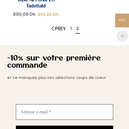
COUPS
Tadellakt
DE
800,00
Dh
650,00
Dh
MAD
CŒUR
1
2
PREV
-10% sur votre première
commande
et ne manquez plus nos sélections coups de coeur.
Adresse
e-
mail
*