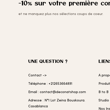
-10% sur votre première c
et ne manquez plus nos sélections coups de coeur.
UNE QUESTION ?
LIEN
Contact ->
A prop
Téléphone : +212653664891
Produi
Email : contact@deconatshop.com
B to B
Adresse : N°1 Lot Zeina Bouskoura.
Studio
Casablanca
Nos In