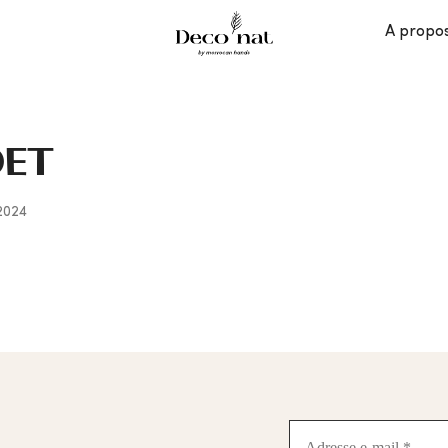
A propo
OET
 2024
Adresse
e-