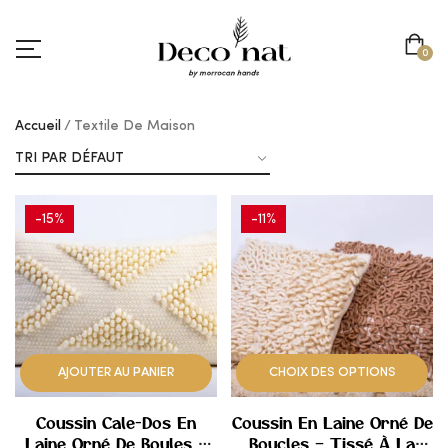
0
Accueil
Textile De Maison
-15%
-11%
AJOUTER
AJOUTER
À
À
MES
MES
AJOUTER AU PANIER
CHOIX DES OPTIONS
COUPS
COUPS
Coussin Cale-Dos En
Coussin En Laine Orné De
DE
DE
Laine Orné De Boules –
Boucles – Tissé À La