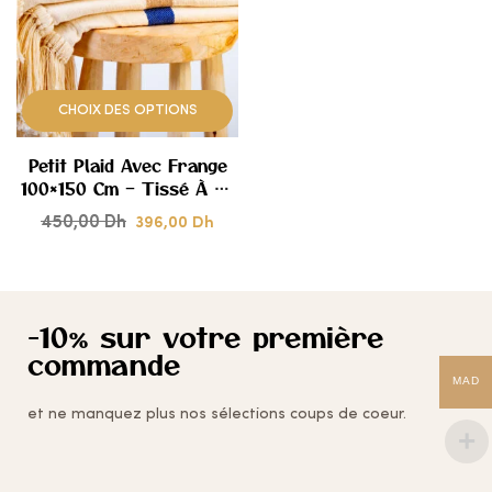
AJOUTER
À
MES
CHOIX DES OPTIONS
COUPS
Petit Plaid Avec Frange
DE
100×150 Cm – Tissé À La
Main
450,00
Dh
396,00
CŒUR
Dh
-10% sur votre première
commande
MAD
et ne manquez plus nos sélections coups de coeur.