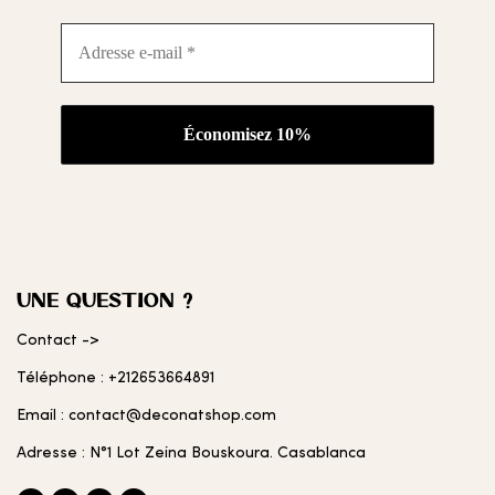
Adresse
e-
mail
*
UNE QUESTION ?
Contact ->
Téléphone : +212653664891
Email : contact@deconatshop.com
Adresse : N°1 Lot Zeina Bouskoura. Casablanca