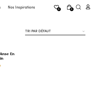
s
Nos Inspirations
0
0
 Anse En
in
h
AJOUTER
À MES
COUPS
DE