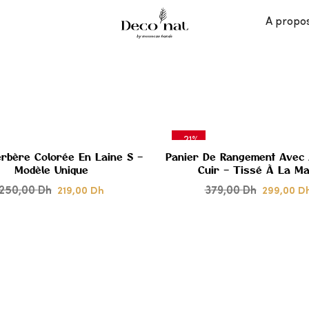
A propo
-21%
erbère Colorée En Laine S –
Panier De Rangement Avec
Modèle Unique
Cuir – Tissé À La Ma
250,00
Dh
379,00
Dh
219,00
Dh
299,00
D
AJOUTER
À MES
COUPS
DE