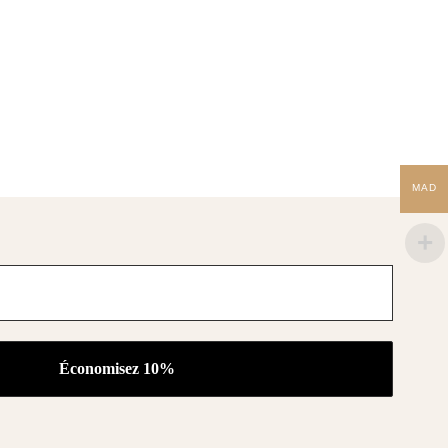
CŒUR
MAD