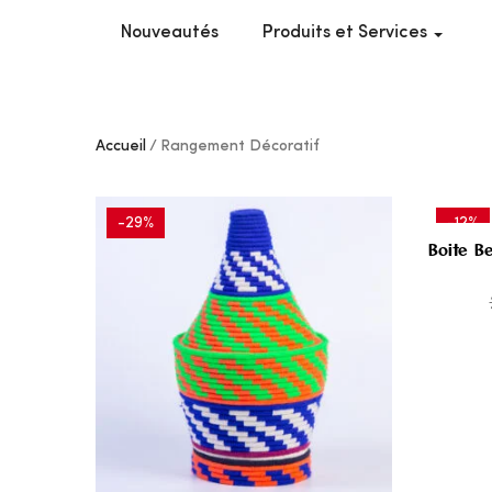
Nouveautés
Produits et Services
Accueil
Rangement Décoratif
-29%
-12%
Boite B
AJOUTER
À MES
COUPS
DE