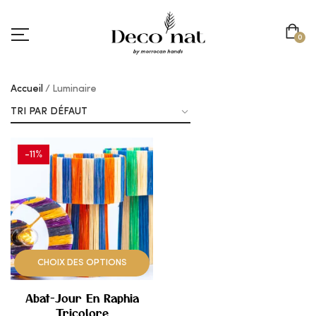
0
Accueil
Luminaire
-11%
AJOUTER
À
MES
CHOIX DES OPTIONS
COUPS
Abat-Jour En Raphia
DE
Tricolore