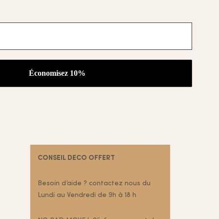
 MES
À MES
OUPS
COUPS
DE
DE
ŒUR
CŒUR
CONSEIL DECO OFFERT
Besoin d’aide ? contactez nous du
Lundi au Vendredi de 9h à 18 h