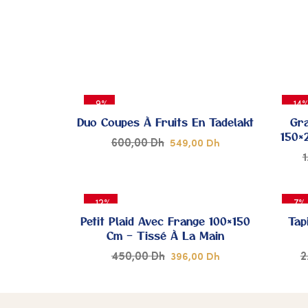
DE
CŒUR
-9%
-14
Duo Coupes À Fruits En Tadelakt
Gr
150×
600,00
Dh
549,00
Dh
AJOUTER
-12%
-7%
À MES
Petit Plaid Avec Frange 100×150
Tap
Cm – Tissé À La Main
COUPS
450,00
Dh
2
396,00
Dh
DE
AJOUTER
CŒUR