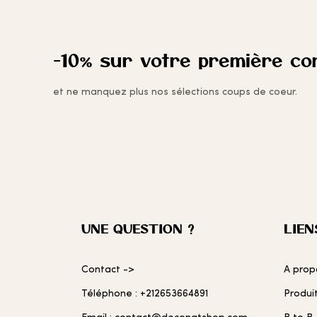
À MES
COUPS
-10% sur votre première c
DE
et ne manquez plus nos sélections coups de coeur.
CŒUR
UNE QUESTION ?
LIEN
Contact ->
A prop
Téléphone : +212653664891
Produi