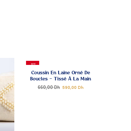
 MES
À MES
OUPS
COUPS
DE
DE
ŒUR
CŒUR
-11%
Coussin En Laine Orné De
Boucles – Tissé À La Main
660,00
Dh
590,00
Dh
JOUTER
AJOUTER
 MES
À MES
OUPS
COUPS