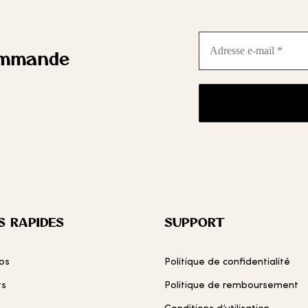
À MES
À
COUPS
C
Adresse
e-
ommande
mail
DE
*
CŒUR
C
S RAPIDES
SUPPORT
os
Politique de confidentialité
ts
Politique de remboursement