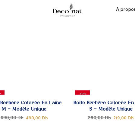
A propo
%
-12%
 Berbère Colorée En Laine
Boite Berbère Colorée En
M – Modèle Unique
S – Modèle Unique
690,00
Dh
250,00
Dh
490,00
Dh
219,00
Dh
AJOUTER
A