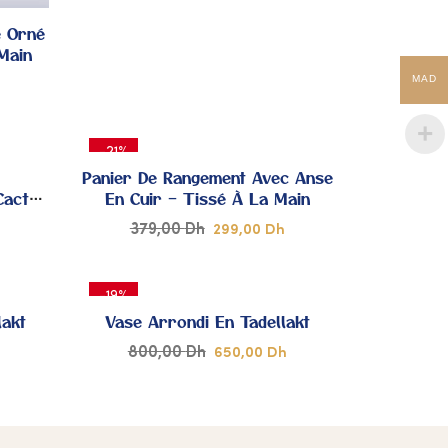
DE
DE
e Orné
Main
ŒUR
CŒUR
MAD
-21%
Panier De Rangement Avec Anse
Cactus
En Cuir – Tissé À La Main
sage
379,00
Dh
299,00
Dh
JOUTER
AJOUTER
-19%
 MES
À MES
lakt
Vase Arrondi En Tadellakt
800,00
Dh
650,00
Dh
OUPS
COUPS
DE
DE
JOUTER
AJOUTER
ŒUR
CŒUR