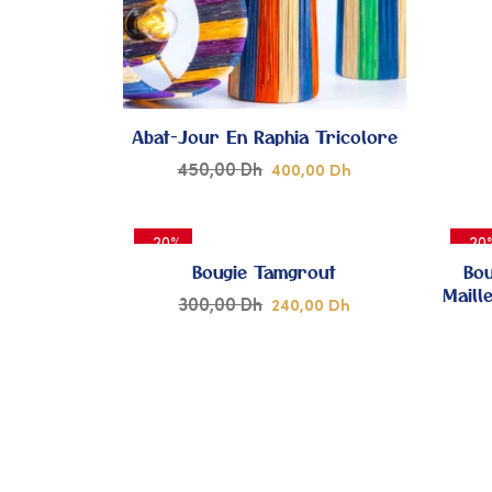
À MES
COUPS
DE
Abat-Jour En Raphia Tricolore
450,00
Dh
400,00
Dh
CŒUR
-20%
-20
Bougie Tamgrout
Bou
Maill
300,00
Dh
240,00
Dh
AJOUTER
À MES
COUPS