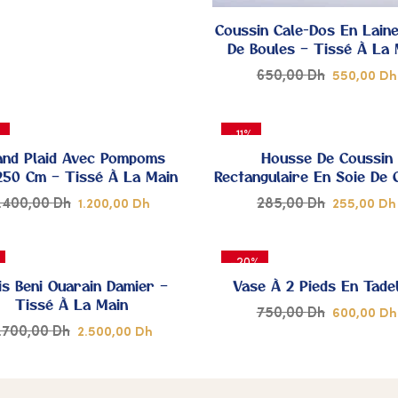
DE
Coussin Cale-Dos En Lain
De Boules – Tissé À La 
CŒUR
C
650,00
Dh
550,00
Dh
%
-11%
and Plaid Avec Pompoms
Housse De Coussin
250 Cm – Tissé À La Main
Rectangulaire En Soie De 
(Sabra) – Sans Remplis
1.400,00
Dh
285,00
Dh
1.200,00
Dh
255,00
Dh
AJOUTER
A
-20%
À MES
À
is Beni Ouarain Damier –
Vase À 2 Pieds En Tade
Tissé À La Main
750,00
Dh
600,00
Dh
COUPS
C
.700,00
Dh
2.500,00
Dh
DE
AJOUTER
A
CŒUR
C