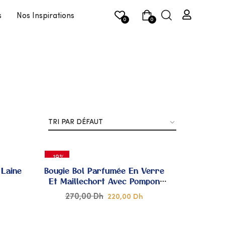
s
Nos Inspirations
0
0
-19%
 Laine
Bougie Bol Parfumée En Verre
Et Maillechort Avec Pompon
Sabra
270,00
Dh
220,00
Dh
JOUTER
AJOUTER