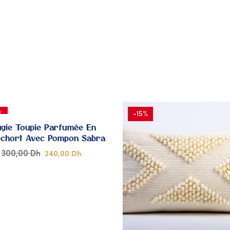
À MES
À
COUPS
C
DE
CŒUR
C
%
-15%
gie Toupie Parfumée En
echort Avec Pompon Sabra
300,00
Dh
240,00
Dh
AJOUTER
A
À MES
À
COUPS
C