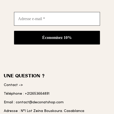
Adresse
e-
mail
*
UNE QUESTION ?
Contact ->
Téléphone : +212653664891
Email : contact@deconatshop.com
Adresse : N°1 Lot Zeina Bouskoura. Casablanca