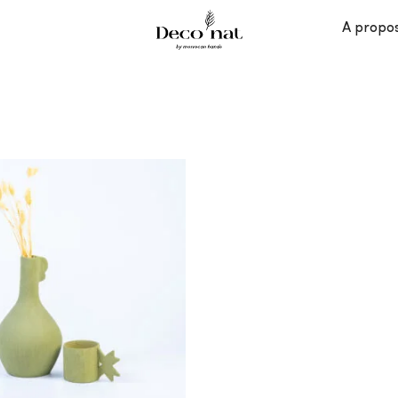
A propo
AJOUTER
À MES
COUPS
DE