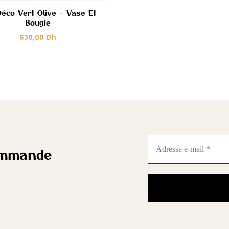
éco Vert Olive – Vase Et
Bougie
CŒUR
630,00
Dh
Adresse
e-
ommande
mail
*