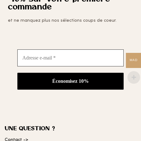
commande
et ne manquez plus nos sélections coups de coeur.
Adresse
e-
MAD
mail
*
UNE QUESTION ?
Contact ->