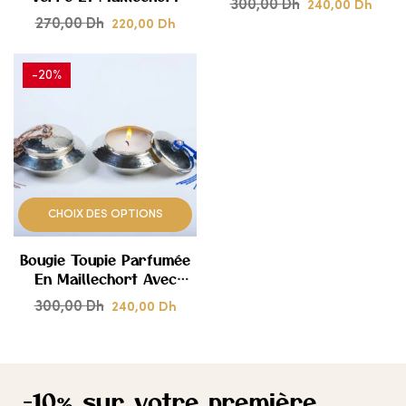
300,00
Dh
240,00
Dh
Avec Pompon Sabra
270,00
Dh
220,00
CŒUR
Dh
CŒUR
-20%
AJOUTER
À
MES
CHOIX DES OPTIONS
COUPS
Bougie Toupie Parfumée
DE
En Maillechort Avec
Pompon Sabra
300,00
Dh
240,00
CŒUR
Dh
-10% sur votre première