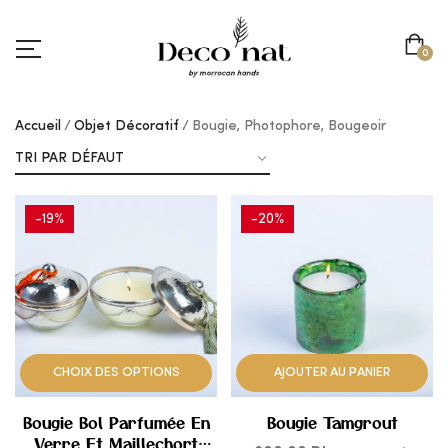
0
Accueil
Objet Décoratif
Bougie, Photophore, Bougeoir
-19%
-20%
AJOUTER
AJOUTER
À
À
MES
MES
CHOIX DES OPTIONS
AJOUTER AU PANIER
COUPS
COUPS
Bougie Bol Parfumée En
Bougie Tamgrout
DE
DE
Verre Et Maillechort