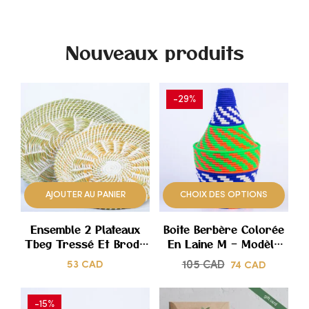
Nouveaux produits
-29%
AJOUTER
AJOUTER
À
À
AJOUTER AU PANIER
CHOIX DES OPTIONS
MES
MES
COUPS
COUPS
Ensemble 2 Plateaux
Boite Berbère Colorée
Tbeg Tressé Et Brodé
En Laine M – Modèle
DE
DE
À La Main – Modèle
Unique
53
CAD
105
CAD
74
CAD
CŒUR
CŒUR
Unique
-15%