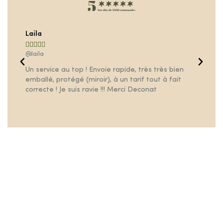
Laila
Fa







@laila
@f
Un service au top ! Envoie rapide, très très bien
Tr
emballé, protégé (miroir), à un tarif tout à fait
pr
correcte ! Je suis ravie !!! Merci Deconat