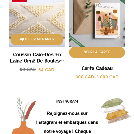
AJOUTER
AJOUTER
À
À
AJOUTER AU PANIER
MES
MES
COUPS
COUPS
VOIR LA CARTE
Coussin Cale-Dos En
Laine Orné De Boules –
DE
DE
Tissé À La Main
99
CAD
84
CAD
Carte Cadeau
CŒUR
CŒUR
300
CAD
-
3.000
CAD
INSTAGRAM
Rejoignez-nous sur
Instagram et embarquez dans
notre voyage ! Chaque