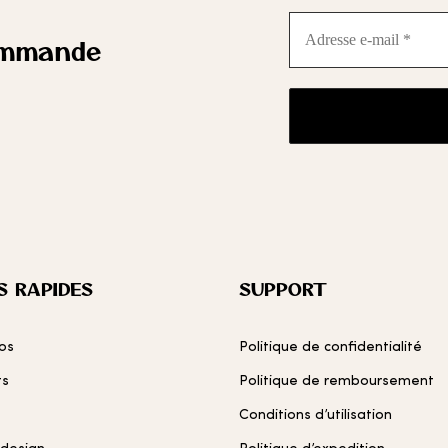
Adresse
e-
ommande
mail
*
S RAPIDES
SUPPORT
os
Politique de confidentialité
ts
Politique de remboursement
Conditions d’utilisation