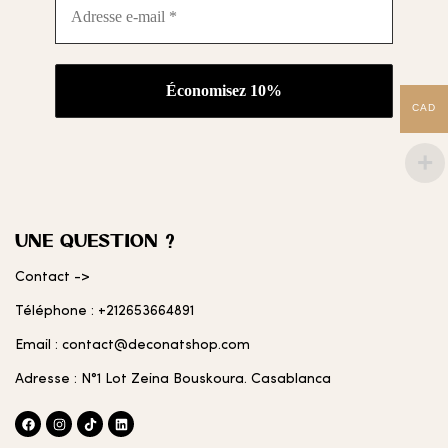
e-
mail
*
CAD
UNE QUESTION ?
Contact ->
Téléphone : +212653664891
Email : contact@deconatshop.com
Adresse : N°1 Lot Zeina Bouskoura. Casablanca