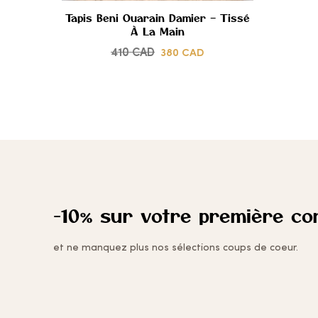
Tapis Beni Ouarain Damier – Tissé
À La Main
CŒUR
410
CAD
380
CAD
-10% sur votre première c
et ne manquez plus nos sélections coups de coeur.