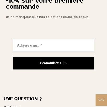
-10% sur votre première
commande
et ne manquez plus nos sélections coups de coeur.
Adresse
e-
mail
*
UNE QUESTION ?
MAD