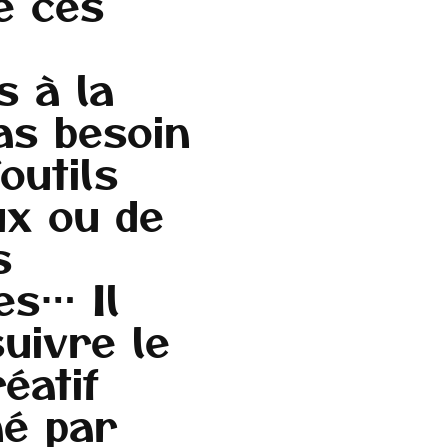
e
ces
s
à
la
as
besoin
’outils
ux
ou
de
s
ses…
Il
suivre
le
éatif
né
par