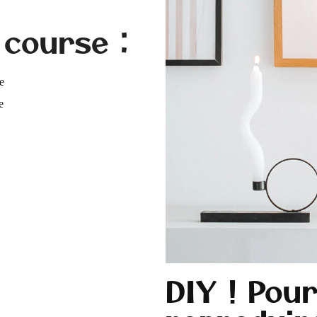
 course :
e
e
DIY
!
Pou