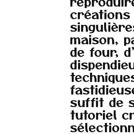
reproduir
créations
singulière
maison,
p
de
four,
d
dispendie
technique
fastidieu
suffit
de
tutoriel
cr
sélection