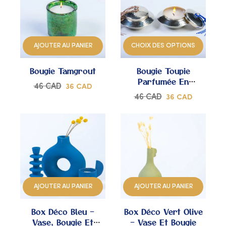
AJOUTER
AJOUTER
À
À
AJOUTER AU PANIER
CHOIX DES OPTIONS
MES
MES
Bougie Tamgrout
Bougie Toupie
COUPS
COUPS
Parfumée En
46
CAD
36
CAD
Maillechort Avec
DE
DE
46
CAD
36
CAD
Pompon Sabra
CŒUR
CŒUR
AJOUTER
AJOUTER
À
À
AJOUTER AU PANIER
AJOUTER AU PANIER
MES
MES
Box Déco Bleu –
Box Déco Vert Olive
COUPS
COUPS
Vase, Bougie Et
– Vase Et Bougie