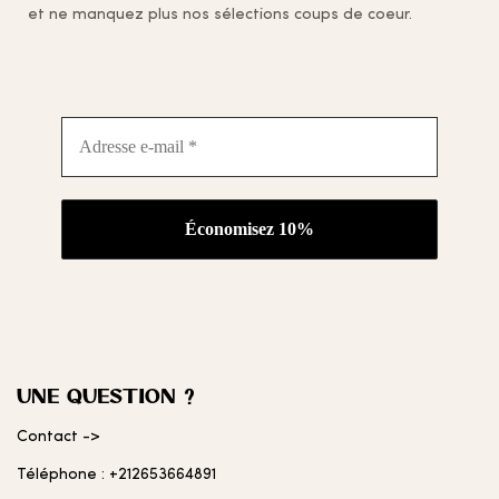
et ne manquez plus nos sélections coups de coeur.
Adresse
e-
mail
*
UNE QUESTION ?
Contact ->
Téléphone : +212653664891