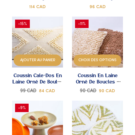
Bougeoir
DE
DE
114
CAD
96
CAD
CŒUR
CŒUR
-15%
-11%
AJOUTER
AJOUTER
À
À
AJOUTER AU PANIER
CHOIX DES OPTIONS
MES
MES
Coussin Cale-Dos En
Coussin En Laine
COUPS
COUPS
Laine Orné De Boules
Orné De Boucles –
– Tissé À La Main
Tissé À La Main
DE
DE
99
CAD
90
CAD
84
CAD
90
CAD
CŒUR
CŒUR
-9%
AJOUTER
AJOUTER