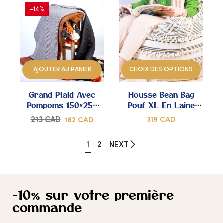
-14%
AJOUTER
AJOUTER
À
À
AJOUTER AU PANIER
CHOIX DES OPTIONS
MES
MES
Grand Plaid Avec
Housse Bean Bag
COUPS
COUPS
Pompoms 150×250
Pouf XL En Laine
Cm – Tissé À La
Ornée De Boules –
DE
DE
213
CAD
319
CAD
182
CAD
Main
Tissée À La Main
CŒUR
CŒUR
1
2
NEXT
-10% sur votre première
commande