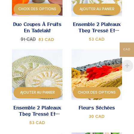
À
À
CHOIX DES OPTIONS
AJOUTER AU PANIER
MES
MES
Duo Coupes À Fruits
Ensemble 2 Plateaux
COUPS
COUPS
En Tadelakt
Tbeg Tressé Et
Brodé À La Main –
DE
DE
91
CAD
53
CAD
83
CAD
Modèle Unique
CŒUR
CŒUR
CAD
AJOUTER
AJOUTER
À
À
AJOUTER AU PANIER
CHOIX DES OPTIONS
MES
MES
Ensemble 2 Plateaux
Fleurs Séchées
COUPS
COUPS
Tbeg Tressé Et
30
CAD
Brodé À La Main –
DE
DE
53
CAD
Modèle Unique
CŒUR
CŒUR