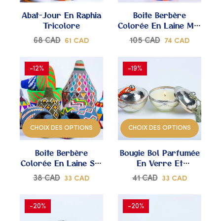
MES
MES
Abat-Jour En Raphia
Boite Berbère
COUPS
COUPS
Tricolore
Colorée En Laine M –
Modèle Unique
DE
DE
68
CAD
105
CAD
61
CAD
74
CAD
CŒUR
CŒUR
-12%
-19%
AJOUTER
AJOUTER
À
À
CHOIX DES OPTIONS
CHOIX DES OPTIONS
MES
MES
Boite Berbère
Bougie Bol Parfumée
COUPS
COUPS
Colorée En Laine S –
En Verre Et
Modèle Unique
Maillechort Avec
DE
DE
38
CAD
41
CAD
33
CAD
33
CAD
Pompon Sabra
CŒUR
CŒUR
-20%
-20%