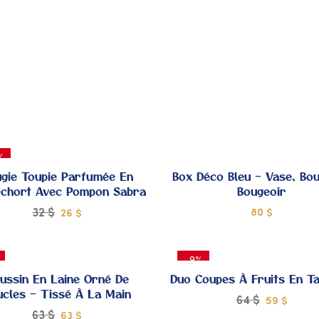
À MES
À
COUPS
C
DE
CŒUR
C
%
gie Toupie Parfumée En
Box Déco Bleu – Vase, Bou
echort Avec Pompon Sabra
Bougeoir
32
$
80
$
26
$
AJOUTER
A
-9%
À MES
À
ussin En Laine Orné De
Duo Coupes À Fruits En Ta
ucles – Tissé À La Main
64
$
59
$
COUPS
C
63
$
63
$