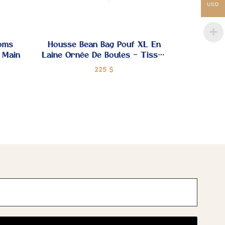
USD
DE
DE
JOUTER
AJOUTER
ŒUR
CŒUR
 MES
À MES
oms
Housse Bean Bag Pouf XL En
 Main
Laine Ornée De Boules – Tissée
OUPS
COUPS
À La Main
225
$
DE
DE
JOUTER
AJOUTER
ŒUR
CŒUR
 MES
À MES
OUPS
COUPS
DE
DE
ŒUR
CŒUR