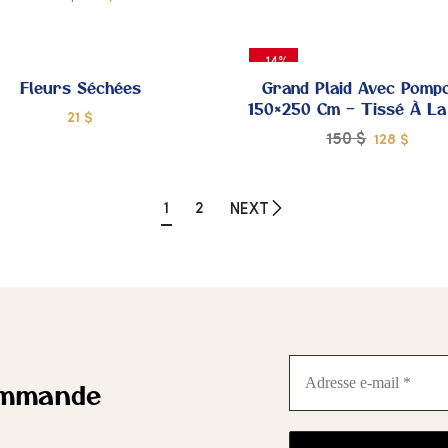
DE
AJOUTER
A
-14%
CŒUR
C
À MES
À
Fleurs Séchées
Grand Plaid Avec Pomp
150×250 Cm – Tissé À La
21
$
COUPS
C
150
$
128
$
DE
AJOUTER
A
CŒUR
1
2
C
NEXT
À MES
À
COUPS
C
DE
CŒUR
C
Adresse
e-
ommande
mail
*