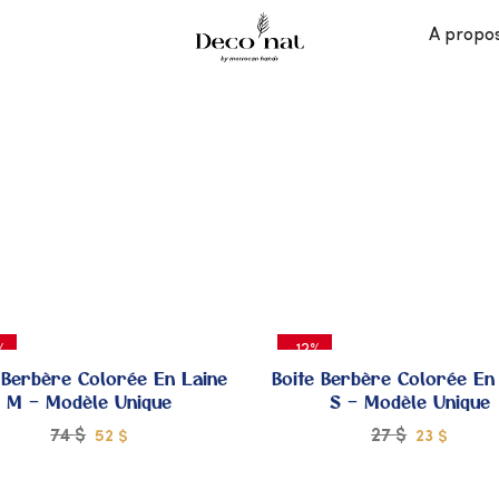
A propo
%
-12%
 Berbère Colorée En Laine
Boite Berbère Colorée En
M – Modèle Unique
S – Modèle Unique
74
$
27
$
52
$
23
$
AJOUTER
A