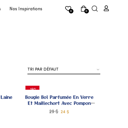
s
Nos Inspirations
0
0
-19%
 Laine
Bougie Bol Parfumée En Verre
Et Maillechort Avec Pompon
Sabra
29
$
24
$
JOUTER
AJOUTER