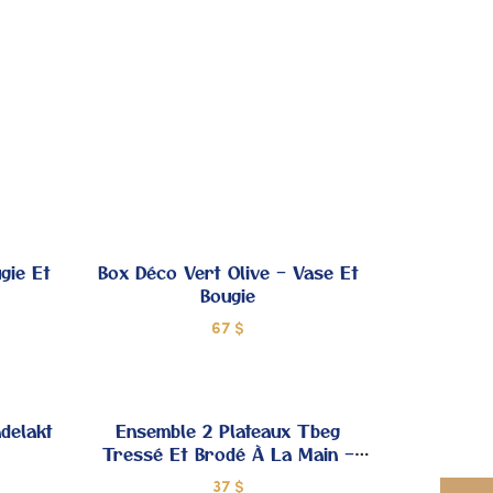
 MES
À MES
OUPS
COUPS
DE
DE
ŒUR
CŒUR
gie Et
Box Déco Vert Olive – Vase Et
Bougie
67
$
JOUTER
AJOUTER
 MES
À MES
delakt
Ensemble 2 Plateaux Tbeg
Tressé Et Brodé À La Main –
OUPS
COUPS
Modèle Unique
37
$