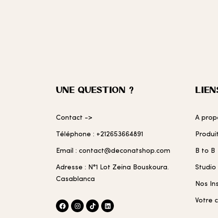
UNE QUESTION ?
LIEN
Contact ->
A prop
Téléphone : +212653664891
Produi
Email : contact@deconatshop.com
B to B
Adresse : N°1 Lot Zeina Bouskoura.
Studio
Casablanca
Nos In
Votre 