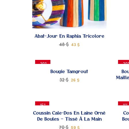
À MES
COUPS
DE
Abat-Jour En Raphia Tricolore
48
$
43
$
CŒUR
-20%
-20
Bougie Tamgrout
Bou
Maill
32
$
26
$
AJOUTER
-15%
-11%
À MES
Coussin Cale-Dos En Laine Orné
Co
De Boules – Tissé À La Main
Bo
COUPS
70
$
59
$