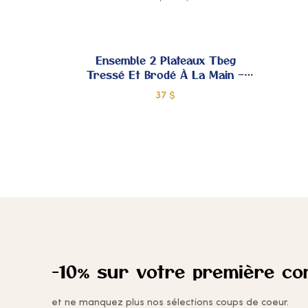
DE
AJOUTER
CŒUR
À MES
Ensemble 2 Plateaux Tbeg
Tressé Et Brodé À La Main –
COUPS
Modèle Unique
37
$
DE
AJOUTER
CŒUR
À MES
COUPS
DE
CŒUR
-10% sur votre première c
et ne manquez plus nos sélections coups de coeur.