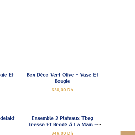
 MES
À MES
OUPS
COUPS
DE
DE
ŒUR
CŒUR
gie Et
Box Déco Vert Olive – Vase Et
Bougie
630,00
Dh
JOUTER
AJOUTER
 MES
À MES
delakt
Ensemble 2 Plateaux Tbeg
Tressé Et Brodé À La Main –
OUPS
COUPS
Modèle Unique
346,00
Dh