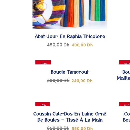
À MES
COUPS
DE
Abat-Jour En Raphia Tricolore
450,00
Dh
400,00
Dh
CŒUR
-20%
-20
Bougie Tamgrout
Bou
Maill
300,00
Dh
240,00
Dh
AJOUTER
-15%
-11%
À MES
Coussin Cale-Dos En Laine Orné
Co
De Boules – Tissé À La Main
Bo
COUPS
650,00
Dh
550,00
Dh