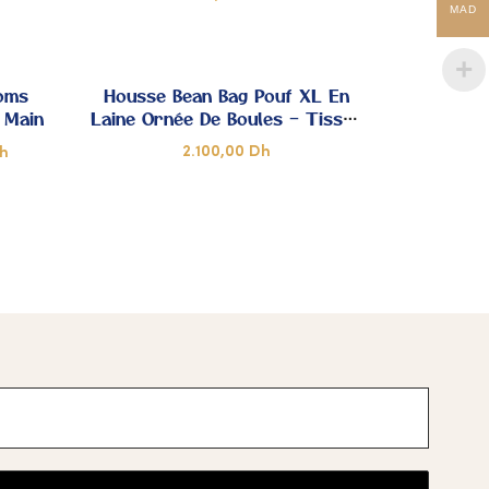
MAD
DE
DE
JOUTER
AJOUTER
ŒUR
CŒUR
 MES
À MES
oms
Housse Bean Bag Pouf XL En
 Main
Laine Ornée De Boules – Tissée
OUPS
COUPS
À La Main
2.100,00
Dh
h
DE
DE
JOUTER
AJOUTER
ŒUR
CŒUR
 MES
À MES
OUPS
COUPS
DE
DE
ŒUR
CŒUR