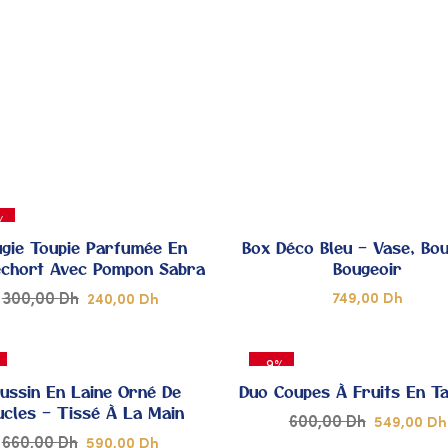
À MES
À
COUPS
C
DE
CŒUR
C
%
gie Toupie Parfumée En
Box Déco Bleu – Vase, Bou
echort Avec Pompon Sabra
Bougeoir
300,00
Dh
749,00
Dh
240,00
Dh
AJOUTER
A
-9%
À MES
À
ussin En Laine Orné De
Duo Coupes À Fruits En Ta
ucles – Tissé À La Main
600,00
Dh
549,00
Dh
COUPS
C
660,00
Dh
590,00
Dh