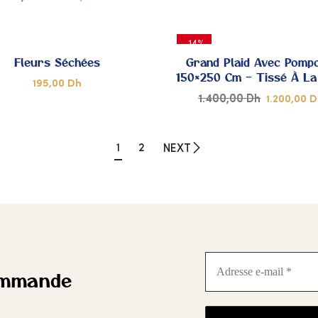
DE
AJOUTER
A
-14%
CŒUR
C
À MES
À
Fleurs Séchées
Grand Plaid Avec Pomp
150×250 Cm – Tissé À La
195,00
Dh
COUPS
C
1.400,00
Dh
1.200,00
D
DE
AJOUTER
A
CŒUR
1
2
C
NEXT
À MES
À
COUPS
C
DE
CŒUR
C
Adresse
e-
ommande
mail
*