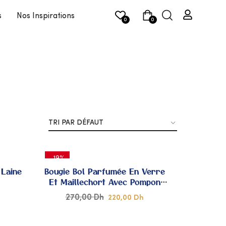
s
Nos Inspirations
0
0
-19%
 Laine
Bougie Bol Parfumée En Verre
Et Maillechort Avec Pompon
Sabra
270,00
Dh
220,00
Dh
JOUTER
AJOUTER