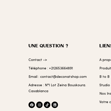
UNE QUESTION ?
LIEN
Contact ->
A prop
Téléphone : +212653664891
Produi
Email : contact@deconatshop.com
B to B
Adresse : N°1 Lot Zeina Bouskoura.
Studio
Casablanca
Nos In
Votre 