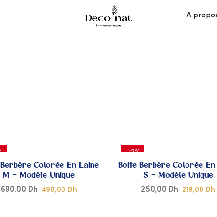
A propo
%
-12%
 Berbère Colorée En Laine
Boite Berbère Colorée En
M – Modèle Unique
S – Modèle Unique
690,00
Dh
250,00
Dh
490,00
Dh
219,00
Dh
AJOUTER
A