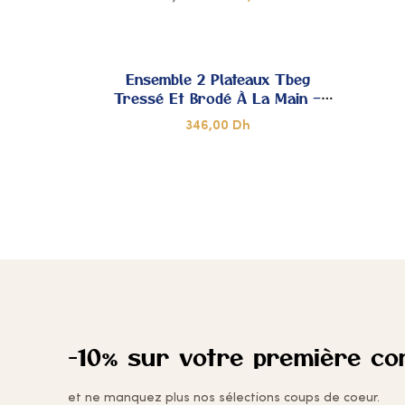
DE
AJOUTER
CŒUR
À MES
Ensemble 2 Plateaux Tbeg
Tressé Et Brodé À La Main –
COUPS
Modèle Unique
346,00
Dh
DE
AJOUTER
CŒUR
À MES
COUPS
DE
CŒUR
-10% sur votre première c
et ne manquez plus nos sélections coups de coeur.