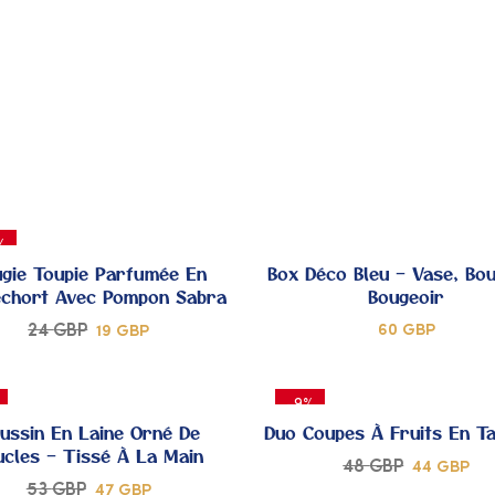
À MES
À
COUPS
C
DE
CŒUR
C
%
gie Toupie Parfumée En
Box Déco Bleu – Vase, Bou
echort Avec Pompon Sabra
Bougeoir
24
GBP
60
GBP
19
GBP
AJOUTER
A
-9%
À MES
À
ussin En Laine Orné De
Duo Coupes À Fruits En Ta
ucles – Tissé À La Main
48
GBP
44
GBP
COUPS
C
53
GBP
47
GBP