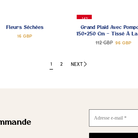
DE
AJOUTER
A
-14%
CŒUR
C
À MES
À
Fleurs Séchées
Grand Plaid Avec Pomp
150×250 Cm – Tissé À La
16
GBP
COUPS
C
112
GBP
96
GBP
DE
AJOUTER
A
CŒUR
1
2
C
NEXT
À MES
À
COUPS
C
DE
CŒUR
C
Adresse
e-
ommande
mail
*