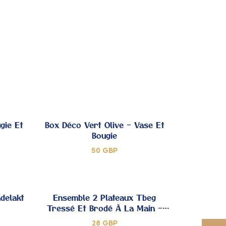
 MES
À MES
OUPS
COUPS
DE
DE
ŒUR
CŒUR
gie Et
Box Déco Vert Olive – Vase Et
Bougie
50
GBP
JOUTER
AJOUTER
 MES
À MES
delakt
Ensemble 2 Plateaux Tbeg
Tressé Et Brodé À La Main –
OUPS
COUPS
Modèle Unique
28
GBP