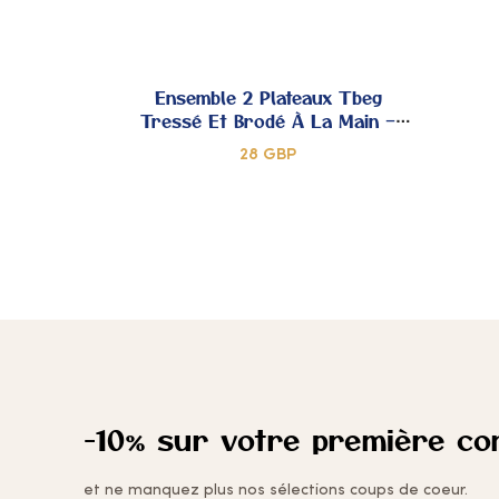
DE
AJOUTER
CŒUR
À MES
Ensemble 2 Plateaux Tbeg
Tressé Et Brodé À La Main –
COUPS
Modèle Unique
28
GBP
DE
AJOUTER
CŒUR
À MES
COUPS
DE
CŒUR
-10% sur votre première c
et ne manquez plus nos sélections coups de coeur.