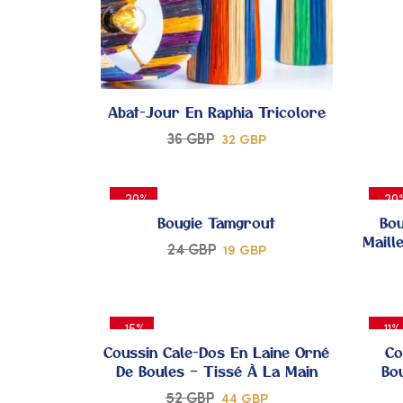
À MES
COUPS
DE
Abat-Jour En Raphia Tricolore
36
GBP
32
GBP
CŒUR
-20%
-20
Bougie Tamgrout
Bou
Maill
24
GBP
19
GBP
AJOUTER
-15%
-11%
À MES
Coussin Cale-Dos En Laine Orné
Co
De Boules – Tissé À La Main
Bo
COUPS
52
GBP
44
GBP