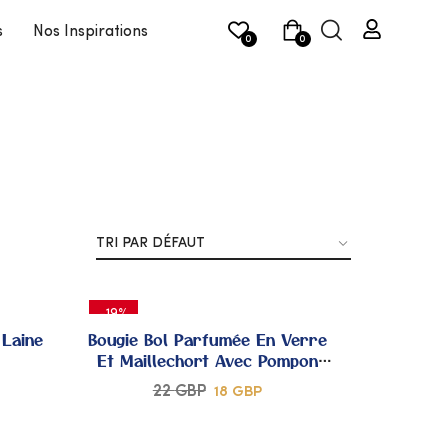
s
Nos Inspirations
0
0
-19%
 Laine
Bougie Bol Parfumée En Verre
Et Maillechort Avec Pompon
Sabra
22
GBP
18
GBP
JOUTER
AJOUTER