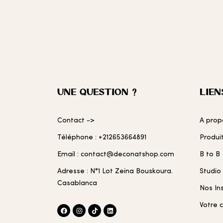
UNE QUESTION ?
LIEN
Contact ->
A prop
Téléphone : +212653664891
Produi
Email : contact@deconatshop.com
B to B
Adresse : N°1 Lot Zeina Bouskoura.
Studio
Casablanca
Nos In
Votre 