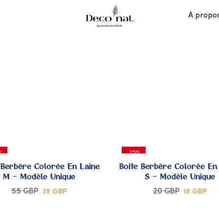
A propo
%
-12%
 Berbère Colorée En Laine
Boite Berbère Colorée En
M – Modèle Unique
S – Modèle Unique
55
GBP
20
GBP
39
GBP
18
GBP
AJOUTER
A