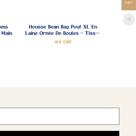
GBP
DE
DE
JOUTER
AJOUTER
ŒUR
CŒUR
 MES
À MES
oms
Housse Bean Bag Pouf XL En
 Main
Laine Ornée De Boules – Tissée
OUPS
COUPS
À La Main
168
GBP
DE
DE
JOUTER
AJOUTER
ŒUR
CŒUR
 MES
À MES
OUPS
COUPS
DE
DE
ŒUR
CŒUR